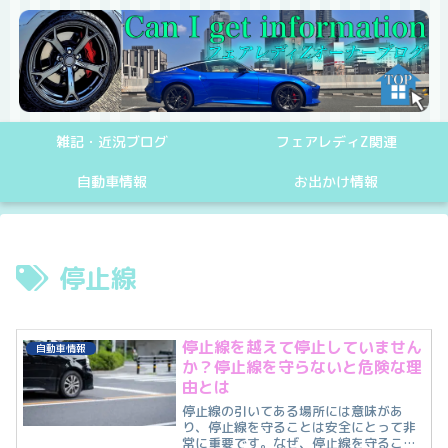
雑記・近況ブログ
フェアレディZ関連
自動車情報
お出かけ情報
停止線
停止線を越えて停止していません
自動車情報
か？停止線を守らないと危険な理
由とは
停止線の引いてある場所には意味があ
り、停止線を守ることは安全にとって非
常に重要です。なぜ、停止線を守ること