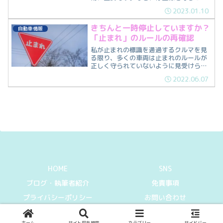
が重要なのか？今回は、停止線を守らな
2023.01.10
いと危険な理由を紹介します。
きちんと一時停止していますか？
自動車情報
「止まれ」のルールの再確認
私が止まれの標識を通過するクルマを見
る限り、多くの車両は止まれのルールが
正しく守られていないように見受けられ
ます。なので、今回は止まれのルールの
2022.06.07
紹介をしていきます。
HOME
SNS
ブログ・執筆者紹介
免責事項
プライバシーポリシー
お問い合わせ
© 2021-2026 Can I get information.
ホーム
サイト内を検索
カテゴリー
サイドバー