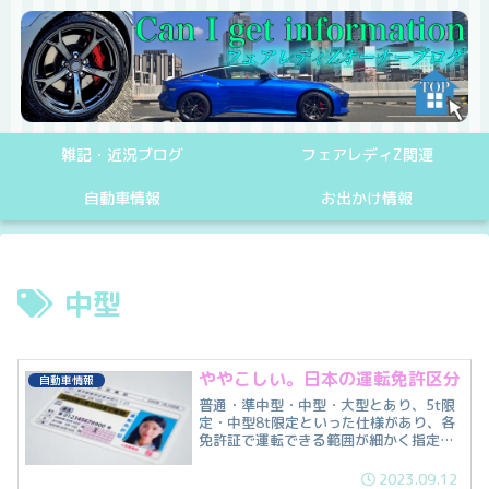
雑記・近況ブログ
フェアレディZ関連
自動車情報
お出かけ情報
中型
ややこしい。日本の運転免許区分
自動車情報
普通・準中型・中型・大型とあり、5t限
定・中型8t限定といった仕様があり、各
免許証で運転できる範囲が細かく指定さ
れており、あまりにもややこし過ぎて間
違える方が多発していますので、免許区
2023.09.12