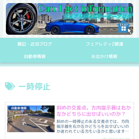
雑記・近況ブログ
フェアレディZ関連
自動車情報
お出かけ情報
一時停止
斜めの交差点。方向指示器は右か
自動車情報
左かどちらに出せばいいのか？
斜めの一時停止のある交差点では、方向
指示器を右か左かどちらを出せばいいの
か迷われている方もいるかと思います。
なので、今回は斜めの交差点の方向指示