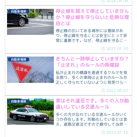
2024.04.06
器を出す方向を紹介します。
停止線を越えて停止していません
自動車情報
か？停止線を守らないと危険な理
由とは
停止線の引いてある場所には意味があ
り、停止線を守ることは安全にとって非
常に重要です。なぜ、停止線を守ること
が重要なのか？今回は、停止線を守らな
2023.01.10
いと危険な理由を紹介します。
きちんと一時停止していますか？
自動車情報
「止まれ」のルールの再確認
私が止まれの標識を通過するクルマを見
る限り、多くの車両は止まれのルールが
正しく守られていないように見受けられ
ます。なので、今回は止まれのルールの
2022.06.07
紹介をしていきます。
実はそれ違反です。多くの人が勘
自動車情報
違いしている交通ルール
多くの方が忘れている交通ルールがいく
つか存在します。形骸化しているとは言
え、道路交通法ですので厳守して当然で
すのでいくつか紹介していきます。
2022.01.16