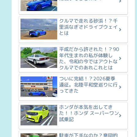
クルマで走れる砂浜！？千
里浜なぎさドライブウェイ
とは
平成だから許された！？90
年代生まれの私が体験し
た、令和の今ではアウトな
クルマでのあれこれとは
ついに完結！？2026夏季
遠征。北陸平和堂巡りに行
ってきた
ホンダが本気を出してき
た！！ホンダ スーパーワン
試乗記
駐車が下手なのか？意図的