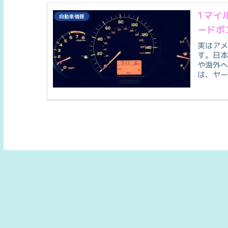
1マイ
自動車情報
ードポ
実はア
す。日
や海外
は、ヤ