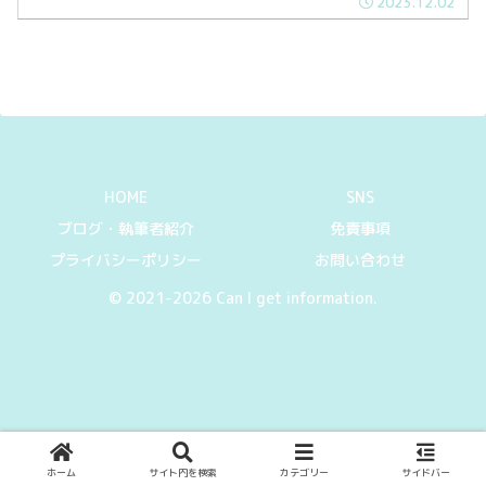
2023.12.02
があります。だが、日本では「借金＝
悪」という風潮があり、金利も発生する
借金をしてまで買うべきなのかと思われ
ている方もいるかと思います。
HOME
SNS
ブログ・執筆者紹介
免責事項
プライバシーポリシー
お問い合わせ
© 2021-2026 Can I get information.
ホーム
サイト内を検索
カテゴリー
サイドバー