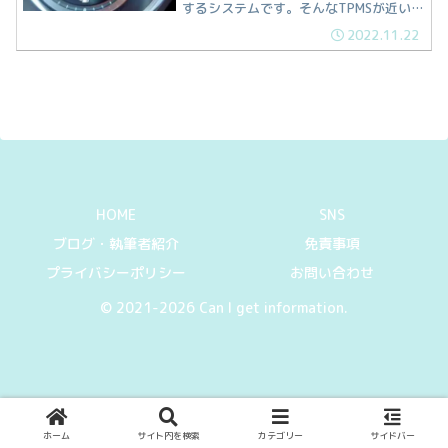
するシステムです。そんなTPMSが近い将
来、新車への装着が義務付けられるので
2022.11.22
はないかと予想しています。なぜ、TPMS
の搭載が義務化されるのか？紹介してい
きます。
HOME
SNS
ブログ・執筆者紹介
免責事項
プライバシーポリシー
お問い合わせ
© 2021-2026 Can I get information.
ホーム
サイト内を検索
カテゴリー
サイドバー