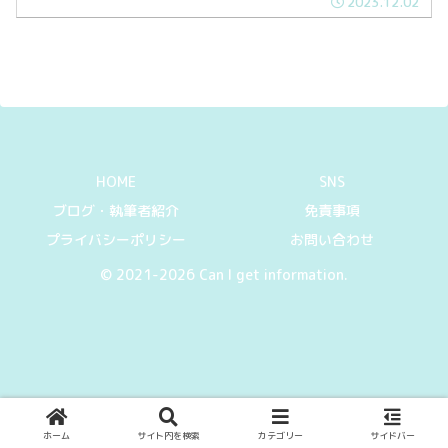
2023.12.02
があります。だが、日本では「借金＝
悪」という風潮があり、金利も発生する
借金をしてまで買うべきなのかと思われ
ている方もいるかと思います。
HOME
SNS
ブログ・執筆者紹介
免責事項
プライバシーポリシー
お問い合わせ
© 2021-2026 Can I get information.
ホーム
サイト内を検索
カテゴリー
サイドバー