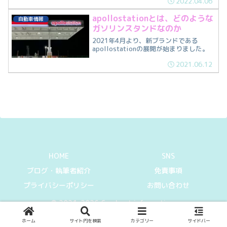
2022.04.06
ションでハイオクを給油してみましたの
でシェルV-Powerと比較してみます。
apollostationとは、どのような
自動車情報
ガソリンスタンドなのか
2021年4月より、新ブランドである
apollostationの展開が始まりました。
2021.06.12
HOME
SNS
ブログ・執筆者紹介
免責事項
プライバシーポリシー
お問い合わせ
© 2021-2026 Can I get information.
ホーム
サイト内を検索
カテゴリー
サイドバー