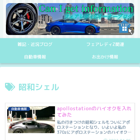
雑記・近況ブログ
フェアレディZ関連
自動車情報
お出かけ情報
昭和シェル
apollostationのハイオクを入れ
自動車情報
てみた
私の行きつけの昭和シェルもついにアポ
ロステーションとなり、いよいよ私の
370zにアポロステーションのハイオクを
給油する事となりました。アポロスレー