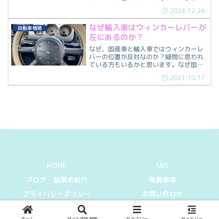
左ウィンカー、右ワイパーの北米仕様の
2024.12.24
コラムスイッチに交換してISO規格にし
てみました。
なぜ輸入車はウィンカーレバーが
自動車情報
左にあるのか？
なぜ、国産車と輸入車ではウィンカーレ
バーの位置が反対なのか？疑問に思われ
ている方もいるかと思います。なぜ国産
車と輸入車ではウィンカーレバーの位置
2021.10.17
が異なるのか紹介していきます。
HOME
SNS
ブログ・執筆者紹介
免責事項
プライバシーポリシー
お問い合わせ
© 2021-2026 Can I get information.
ホーム
サイト内を検索
カテゴリー
サイドバー