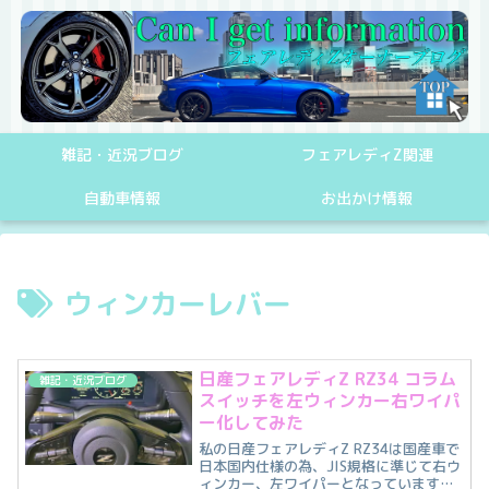
雑記・近況ブログ
フェアレディZ関連
自動車情報
お出かけ情報
ウィンカーレバー
日産フェアレディZ RZ34 コラム
雑記・近況ブログ
スイッチを左ウィンカー右ワイパ
ー化してみた
私の日産フェアレディZ RZ34は国産車で
日本国内仕様の為、JIS規格に準じて右ウ
ィンカー、左ワイパーとなっています。